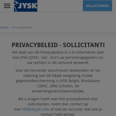
Skip
SOLLICITEREN
to
main
Menu
content
Home
Privacybeleid
RETAIL
PRIVACYBELEID - SOLLICITANTEN
HOOFDKANTOOR
Het doel van dit Privacybeleid is u te informeren over
hoe JYSK ('JYSK', 'wij', 'ons') uw persoonsgegevens en
uw rechten in dit verband verwerkt.
Voor de hieronder beschreven doeleinden en ter
JYSK ALS WERKGEVER
naleving van de lokale wetgeving inzake
gegevensbescherming is JYSK België, Bredabaan
1285C, 2900 Schoten, de
verwerkingsverantwoordelijke.
Als u vragen heeft over het privacybeleid voor
SOLLICITEREN
sollicitanten, neem dan contact op
met
HRBE@jysk.com
of met de recruiter met wie je
contact hebt gehad.