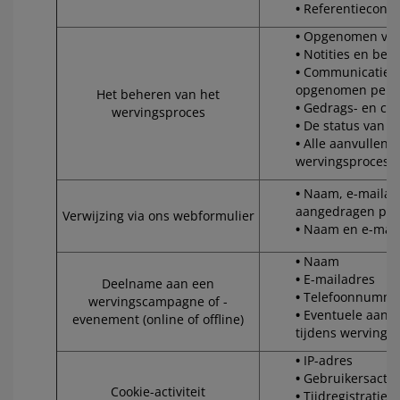
Referentiecontr
Opgenomen vid
Notities en beo
Communicatie tu
opgenomen pers
Het beheren van het
Gedrags- en cog
wervingsproces
De status van uw
Alle aanvullende
wervingsproces
Naam, e-mailad
aangedragen per
Verwijzing via ons webformulier
Naam en e-mail
Naam
E-mailadres
Deelname aan een
Telefoonnumme
wervingscampagne of -
Eventuele aanvul
evenement (online of offline)
tijdens werving
IP-adres
Gebruikersactivi
Cookie-activiteit
Tijdregistraties