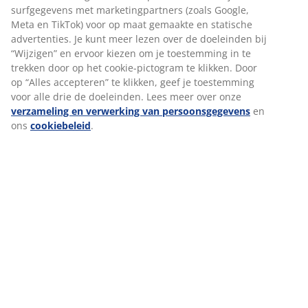
is om alle sollicitaties handmatig te beoordelen
surfgegevens met marketingpartners (zoals Google,
om de meest geschikte kandidaat te vinden.
Meta en TikTok) voor op maat gemaakte en statische
advertenties. Je kunt meer lezen over de doeleinden bij
De gevolgen voor sollicitanten kunnen zijn dat
afgewezen sollicitaties niet in aanmerking
“Wijzigen” en ervoor kiezen om je toestemming in te
worden genomen voor de betreffende functie.
trekken door op het cookie-pictogram te klikken. Door
Dit betekent dat hun sollicitatie niet handmatig
op “Alles accepteren” te klikken, geef je toestemming
wordt beoordeeld door ons recruitmentteam.
voor alle drie de doeleinden. Lees meer over onze
verzameling en verwerking van persoonsgegevens
en
Als er geautomatiseerde besluitvorming wordt
ons
cookiebeleid
.
toegepast voor een specifieke functie, worden
de criteria en de gebruikte logica duidelijk
vermeld in de betreffende vacaturetekst.
3. MET WIE DELEN WE
PERSOONSGEGEVENS?
Wij kunnen persoonsgegevens binnen de
groepsstructuur overdragen, onder andere aan