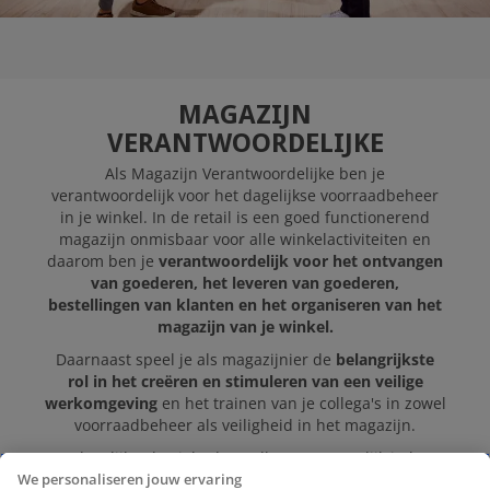
MAGAZIJN
VERANTWOORDELIJKE
Als Magazijn Verantwoordelijke ben je
verantwoordelijk voor het dagelijkse voorraadbeheer
in je winkel. In de retail is een goed functionerend
magazijn onmisbaar voor alle winkelactiviteiten en
daarom ben je
verantwoordelijk voor het ontvangen
van goederen, het leveren van goederen,
bestellingen van klanten en het organiseren van het
magazijn van je winkel.
Daarnaast speel je als magazijnier de
belangrijkste
rol in het creëren en stimuleren van een veilige
werkomgeving
en het trainen van je collega's in zowel
voorraadbeheer als veiligheid in het magazijn.
Je dagelijkse bezigheden zullen voornamelijk in het
magazijn zijn; maar je zal ook soms op de winkelvloer
We personaliseren jouw ervaring