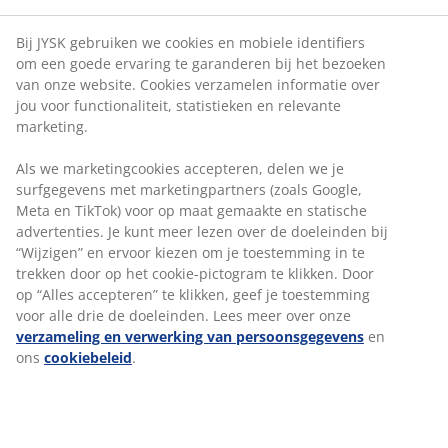
zijn, klanten ontmoeten en onze producten verkopen.
Bij JYSK gebruiken we cookies en mobiele identifiers
om een goede ervaring te garanderen bij het bezoeken
van onze website. Cookies verzamelen informatie over
jou voor functionaliteit, statistieken en relevante
marketing.
ONZE COLLEGA AAN HET
WOORD
Als we marketingcookies accepteren, delen we je
surfgegevens met marketingpartners (zoals Google,
“Mijn job als Logistiek Verantwoordelijke vind ik
Meta en TikTok) voor op maat gemaakte en statische
leuk omdat ik verantwoordelijk ben voor de
advertenties. Je kunt meer lezen over de doeleinden bij
uitstraling van het magazijn en de opvolging van
“Wijzigen” en ervoor kiezen om je toestemming in te
bijvoorbeeld klachtoplossingen en bestellingen. Ik
trekken door op het cookie-pictogram te klikken. Door
heb veel contact met onze vaste leveranciers en
op “Alles accepteren” te klikken, geef je toestemming
ook het contact met klanten vind ik geweldig! Een
voor alle drie de doeleinden. Lees meer over onze
oprechte glimlach en hulp worden altijd
verzameling en verwerking van persoonsgegevens
en
geapprecieerd door de klant en de reacties van de
ons
cookiebeleid
.
klant zijn dan ook vaak treffend. Ik heb super veel
afwisseling in mijn job en het is nooit saai, elke
dag ziet er anders uit!"
Kristian, magazijn verantwoordelijke