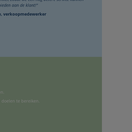
bieden aan de klant!"
e, verkoopmedewerker
en.
 doelen te bereiken.