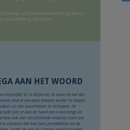
en training van jouw verkoopafdeling door je
 je jouw afdeling kan leiden.
EGA AAN HET WOORD
en hetzelfde! Er is altijd iets te doen en net dat
leukst vind ik om onze klanten verder te helpen
roduct uit ons assortiment te verkopen. De
g hebt leer je aan de hand van e-learnings en
erken ook met verschillende mobility tools om
 te checken, dat kan heel gemakkelijk via de
inkel, zodat we een nog betere service kunnen