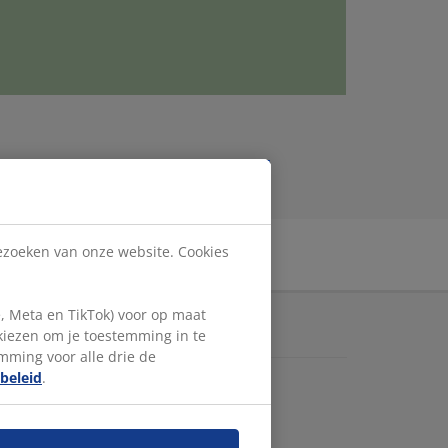
bezoeken van onze website. Cookies
, Meta en TikTok) voor op maat
TDEK MEER OVER JYSK
 kiezen om je toestemming in te
emming voor alle drie de
beleid
K.com
.
acybeleid
ankelijkheid