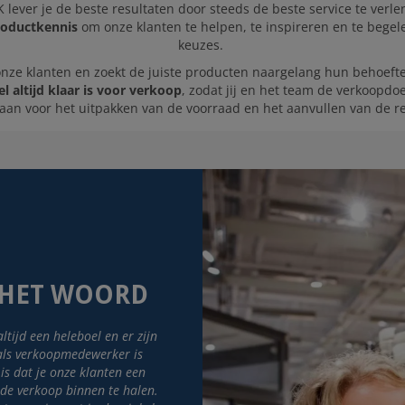
lever je de beste resultaten door steeds de beste service te verle
roductkennis
om onze klanten te helpen, te inspireren en te begel
keuzes.
 onze klanten en zoekt de juiste producten naargelang hun behoeften
l altijd klaar is voor verkoop
, zodat jij en het team de verkoopdo
staan voor het uitpakken van de voorraad en het aanvullen van de
 HET WOORD
ltijd een heleboel en er zijn
als verkoopmedewerker is
 is dat je onze klanten een
ede verkoop binnen te halen.