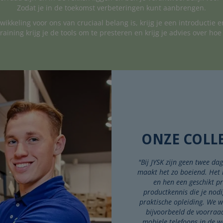
Zodat je in de toekomst verbeteringen kunt aanbrengen.
ikkeling voor ons van cruciaal belang is, krijg je een introductie 
aining krijg je de tools om te presteren en krijg je advies over hoe
ONZE COLL
"Bij JYSK zijn geen twee dag
maakt het zo boeiend. Het 
en hen een geschikt p
productkennis die je nodi
praktische opleiding. We w
bijvoorbeeld de voorraad
mobiele telefoons in de w