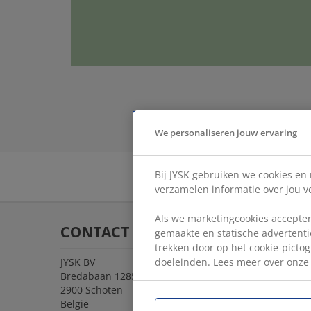
We personaliseren jouw ervaring
Bij JYSK gebruiken we cookies en
verzamelen informatie over jou vo
Als we marketingcookies accepter
CONTACT
gemaakte en statische advertentie
trekken door op het cookie-pictog
JYSK BV
doeleinden. Lees meer over onz
Bredabaan 1285 C
2900 Schoten
België