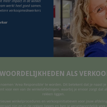
bt meer impact in de winkel
eam werkt heel goed samen.
 betere verkoopmedewerkers
rker
TWOORDELIJKHEDEN ALS VERKO
ij noemen 'Area Responsible' te worden. Dit betekent dat je naast je
 voor een van de winkelafdelingen, waarbij je ervoor zorgt dat all
rekken liggen.
nieuwe winkelprocedures en verkoopinitiatieven voor jouw afdeling
oorraad zijn en in de rekken liggen en ben je verantwoordelijk voo