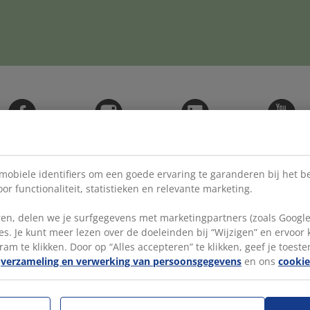
Facebook
Instagram
LinkedIn
YouTube
 mobiele identifiers om een goede ervaring te garanderen bij het 
or functionaliteit, statistieken en relevante marketing.
en, delen we je surfgegevens met marketingpartners (zoals Google
CATEGORIEËN
ON
s. Je kunt meer lezen over de doeleinden bij “Wijzigen” en ervoor
ram te klikken. Door op “Alles accepteren” te klikken, geef je toest
e
verzameling en verwerking van persoonsgegevens
en ons
cookie
JYS
Student bij JYSK
Priv
Verkoopmedewerker
Toeg
Magazijn Verantwoordelijke