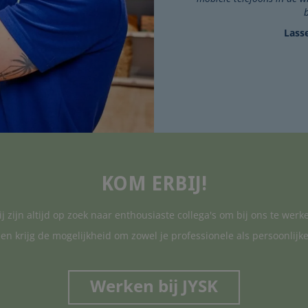
Lass
KOM ERBIJ!
j zijn altijd op zoek naar enthousiaste collega's om bij ons te werk
en krijg de mogelijkheid om zowel je professionele als persoonlijke
Werken bij JYSK