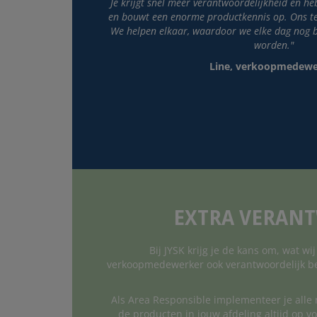
Je krijgt snel meer verantwoordelijkheid en he
en bouwt een enorme productkennis op. Ons t
We helpen elkaar, waardoor we elke dag nog
worden."
Line, verkoopmedewe
EXTRA VERAN
Bij JYSK krijg je de kans om, wat w
verkoopmedewerker ook verantwoordelijk bent
Als Area Responsible implementeer je alle 
de producten in jouw afdeling altijd op v