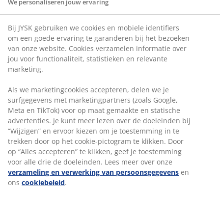
We personaliseren jouw ervaring
Tegelijkertijd is het jouw rol om in te springen
wanneer de
Store Manager van de winkel afwezig is
-
Bij JYSK gebruiken we cookies en mobiele identifiers
en om de verschillende taken in jouw winkel dan te
plannen, te delegeren en op te volgen.
om een goede ervaring te garanderen bij het bezoeken
van onze website. Cookies verzamelen informatie over
jou voor functionaliteit, statistieken en relevante
marketing.
Als we marketingcookies accepteren, delen we je
surfgegevens met marketingpartners (zoals Google,
ONZE COLLEGA AAN HET
Meta en TikTok) voor op maat gemaakte en statische
WOORD
advertenties. Je kunt meer lezen over de doeleinden bij
“Wijzigen” en ervoor kiezen om je toestemming in te
"Nadat ik 3 maanden als verkoopmedewerker heb
gewerkt kreeg ik de kans om als Assistent Store
trekken door op het cookie-pictogram te klikken. Door
Manager aan de slag te gaan. Samen met de Store
op “Alles accepteren” te klikken, geef je toestemming
Manager ben ik verantwoordelijk voor het reilen
voor alle drie de doeleinden. Lees meer over onze
en zeilen in de winkel. Ik zie het als een enorme
verzameling en verwerking van persoonsgegevens
en
uitdaging om hoog te scoren op klanttevredenheid
ons
cookiebeleid
.
en om onze omzetdoelen te halen. Ons team werkt
niet alleen heel hard maar we maken ook tijd voor
gezelligheid en fun. Dat maakt dat ik elke dat met
plezier naar het werk ga!"