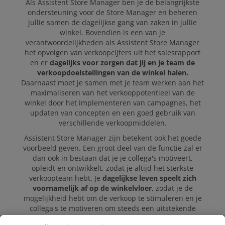
Als Assistent Store Manager ben je de belangrijkste
ondersteuning voor de Store Manager en beheren
jullie samen de dagelijkse gang van zaken in jullie
winkel. Bovendien is een van je
verantwoordelijkheden als Assistent Store Manager
het opvolgen van verkoopcijfers uit het salesrapport
en er
dagelijks voor zorgen dat jij en je team de
verkoopdoelstellingen van de winkel halen.
Daarnaast moet je samen met je team werken aan het
maximaliseren van het verkooppotentieel van de
winkel door het implementeren van campagnes, het
updaten van concepten en een goed gebruik van
verschillende verkoopmiddelen.
Assistent Store Manager zijn betekent ook het goede
voorbeeld geven. Een groot deel van de functie zal er
dan ook in bestaan dat je je collega's motiveert,
opleidt en ontwikkelt, zodat je altijd het sterkste
verkoopteam hebt. Je
dagelijkse leven speelt zich
voornamelijk af op de winkelvloer
, zodat je de
mogelijkheid hebt om de verkoop te stimuleren en je
collega's te motiveren om steeds een uitstekende
klantervaring te bieden.