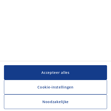
JYSK BV
Bredabaan 1285 C
2900 Schoten
België
Tel. 026 3552800
hrbe@jysk.com
JYSK Ondernemingsnummer: 666889252
JYSK BTW-identificatienummer: BE0666889252
CATEGORIEËN
Student bij JYSK
Verkoopmedewerker
Magazijn Verantwoordelijke
Assistent Store Manager
Store Manager Trainee
Accepteer alles
Store Manager
District Manager
Retail Manager
ONTDEK MEER OVER JYSK
Cookie-instellingen
JYSK.com
Privacybeleid
Noodzakelijke
Toegankelijkheid