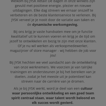
Welkom bij JYSK Retail! De dagen in onze winkels zijn
gevuld met positieve energie, plezier en nieuwe
uitdagingen. Elke dag streven we ernaar onszelf te
verbeteren en de beste klantenservice te verlenen. Bij
JYSK verveel je je nooit door de variatie aan taken en
de
dynamische werkomgeving.
Bij ons krijg je vaste handvaten mee om je functie
kwalitatief uit te kunnen voeren en krijg je de tijd om
jezelf te ontwikkelen en bezig te zijn met onze klanten.
Of je nu wil werken als verkoopmedewerker,
magazijnier of store manager - wij hebben de job voor
jou!
Bij JYSK hechten we veel aandacht aan de ontwikkeling
van onze werknemers. We voorzien je van talrijke
trainingen en ondersteunen je bij het bereiken van je
doelen, zodat je het meeste uit je potentieel kan
streven naar de carrière van je dromen.
Als je bij JYSK werkt, word je deel van een
cultuur
waar persoonlijke ontwikkeling en een goed team
spirit centraal staan, waar talent wordt beloond en
elk succes wordt gevierd.