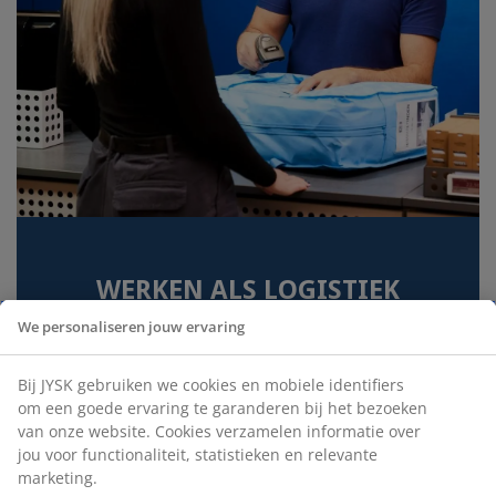
WERKEN ALS LOGISTIEK
VERANTWOORDELIJKE
We personaliseren jouw ervaring
Als logistiek verantwoordelijke of magazijnier
bij JYSK is het jouw taak om ervoor te zorgen
Bij JYSK gebruiken we cookies en mobiele identifiers
dat het magazijn van jouw winkel goed
om een goede ervaring te garanderen bij het bezoeken
functioneert. Je krijgt de kans om je passie voor
van onze website. Cookies verzamelen informatie over
verkoop en logistiek te combineren - en te
jou voor functionaliteit, statistieken en relevante
werken in een omgeving waar jouw
marketing.
ontwikkeling centraal staat.