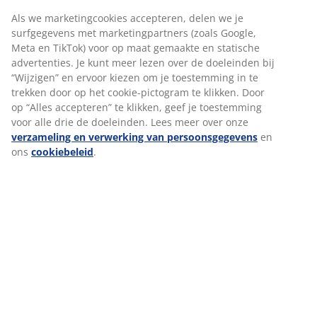
Zie je jezelf instaan voor de verkoop, de
Als we marketingcookies accepteren, delen we je
ontvangst en de verwerking van de
surfgegevens met marketingpartners (zoals Google,
klantenbestellingen - en vind je het leuk om je
Meta en TikTok) voor op maat gemaakte en statische
collega's op te leiden en te ontwikkelen? Word
advertenties. Je kunt meer lezen over de doeleinden bij
dan logistiek verantwoordelijke bij JYSK!
“Wijzigen” en ervoor kiezen om je toestemming in te
trekken door op het cookie-pictogram te klikken. Door
op “Alles accepteren” te klikken, geef je toestemming
voor alle drie de doeleinden. Lees meer over onze
Werken als logistiek
verzameling en verwerking van persoonsgegevens
en
verantwoordelijke
ons
cookiebeleid
.