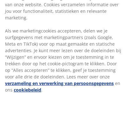
lach
van onze website. Cookies verzamelen informatie over
Je zorgt ervoor dat de winkel er altijd tiptop uitziet
jou voor functionaliteit, statistieken en relevante
Je werft nieuwe collega’s aan en staat in voor hun
marketing.
onboarding en de introductie in het team
Benieuwd naar
meer
? Maak kennis met een van onze
Als we marketingcookies accepteren, delen we je
winkelmanagers.
surfgegevens met marketingpartners (zoals Google,
Meta en TikTok) voor op maat gemaakte en statische
DE IDEALE STORE MANAGER BIJ JYSK?
advertenties. Je kunt meer lezen over de doeleinden bij
Is een geboren motivator met ervaring in het managen
“Wijzigen” en ervoor kiezen om je toestemming in te
en ontwikkelen van een team
trekken door op het cookie-pictogram te klikken. Door
Is communicatief sterk en vindt de juiste woorden om
op “Alles accepteren” te klikken, geef je toestemming
een team te inspireren
voor alle drie de doeleinden. Lees meer over onze
Kan enthousiast verkopen en wordt een echte JYSK-
verzameling en verwerking van persoonsgegevens
en
ambassadeur
ons
cookiebeleid
.
Voelt zich verantwoordelijk voor de klantenservice en de
resultaten van de winkel
Heeft een commerciële houding
Is stressbestendig, houdt het hoofd koel en geeft
richting als het nodig is
Streeft steeds naar betere resultaten, maar laat het
hoofd niet zakken als het even tegen zit
Is bereid om het weekend op te splitsen in 2 aparte