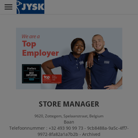
Skip
to
main
Menu
content
RETAIL
HOOFDKANTOOR
JYSK ALS WERKGEVER
STORE MANAGER
9620,
Zottegem,
Spelaanstraat,
Belgium
Baan
Telefoonnummer : +32 493 90 99 73 - 9cb8488a-9a5c-4ff7-
9972-8fa82a1a7b2b - Archived