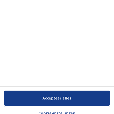
3390, Gouden Kruispunt, Tielt-Winge, Belgium
Toon alle vacatures
Contact
JYSK BV
Bredabaan 1285 C
2900 Schoten
België
Tel. 026 3552800
hrbe@jysk.com
JYSK Ondernemingsnummer: 666889252
JYSK BTW-identificatienummer: BE0666889252
CATEGORIEËN
Accepteer alles
Retail
Hoofdkantoor
JYSK als werkgever
Cookie-instellingen