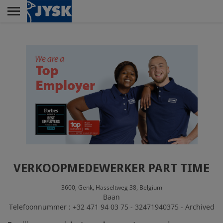
Skip
to
main
Menu
content
RETAIL
HOOFDKANTOOR
JYSK ALS WERKGEVER
VERKOOPMEDEWERKER PART TIME
3600,
Genk,
Hasseltweg 38,
Belgium
Baan
Telefoonnummer : +32 471 94 03 75 - 32471940375 - Archived