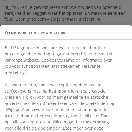
Bij JYSK kan je gewoon jezelf zijn; we houden van openheid,
eerlijkheid en zeggen waar het op staat. En maak je eens een
fout? Geen probleem – als je er maar uit leert! 🔥
✅ Bruto maandloon volgens barema (startloon tussen €2111
We personaliseren jouw ervaring
en €2294, afhankelijk van jouw ervaring), plus vakantiegeld en
eindejaarspremie
Bij JYSK gebruiken we cookies en mobiele identifiers
✅ Bonussen tot €800 per jaar
om een goede ervaring te garanderen bij het bezoeken
✅ Eco-cheques t.w.v. €250/jaar
van onze website. Cookies verzamelen informatie over
jou voor functionaliteit, statistieken en relevante
✅ Vergoeding woon-werkverkeer volgens PC 311
marketing.
✅ Mogelijkheid tot fietsleasing
✅ 20% personeelskorting bij JYSK, Bolia & Sofa Company
Als we marketingcookies accepteren, delen we je
surfgegevens met marketingpartners (zoals Google,
✅ Extra voordelen via Benefits@work (o.a. bol.com, Zalando…)
Meta en TikTok) voor op maat gemaakte en statische
✅ 35-urenweek met flexibele roosters
advertenties. Je kunt meer lezen over de doeleinden bij
“Wijzigen” en ervoor kiezen om je toestemming in te
✅ 20 vakantiedagen + extra dagen via overuren
trekken door op het cookie-pictogram te klikken. Door
✅ Toffe teambuildings, personeelsfeest én winacties (denk:
op “Alles accepteren” te klikken, geef je toestemming
citytrips!)
voor alle drie de doeleinden. Lees meer over onze