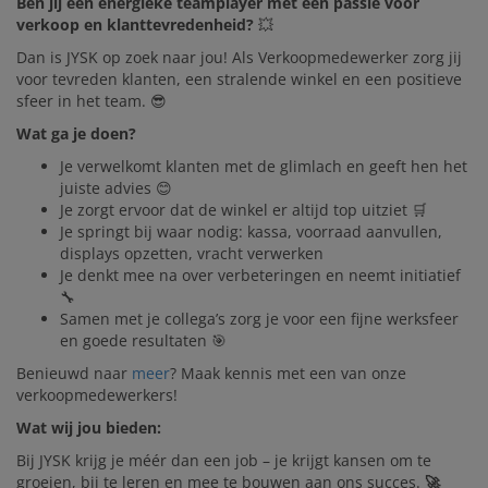
Ben jij een energieke teamplayer met een passie voor
verkoop en klanttevredenheid?
💥
Dan is JYSK op zoek naar jou! Als Verkoopmedewerker zorg jij
voor tevreden klanten, een stralende winkel en een positieve
sfeer in het team. 😎
Wat ga je doen?
Je verwelkomt klanten met de glimlach en geeft hen het
juiste advies 😊
Je zorgt ervoor dat de winkel er altijd top uitziet 🛒
Je springt bij waar nodig: kassa, voorraad aanvullen,
displays opzetten, vracht verwerken
Je denkt mee na over verbeteringen en neemt initiatief
🔧
Samen met je collega’s zorg je voor een fijne werksfeer
en goede resultaten 🎯
Benieuwd naar
meer
? Maak kennis met een van onze
verkoopmedewerkers!
Wat wij jou bieden:
Bij JYSK krijg je méér dan een job – je krijgt kansen om te
groeien, bij te leren en mee te bouwen aan ons succes.
🚀